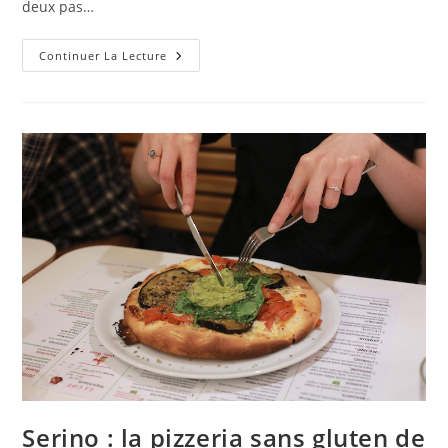
deux pas…
Spot
Continuer La Lecture
Palace
:
Beach
Food
À
Hossegor
Serino : la pizzeria sans gluten de