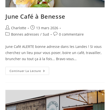
June Café à Benesse
Auteur/autrice
Publication
Charlotte
13 mars 2026
de
publiée :
Post
Commentaires
Bonnes adresses
/
Sud
0 commentaire
la
category:
de
publication :
la
June Café ALERTE bonne adresse dans les Landes ! Si vous
publication :
cherchez un lieu pour vous poser, boire un café, travailler,
bruncher ou tout ça à la fois... Bravo vous…
June
Continuer La Lecture
Café
À
Benesse