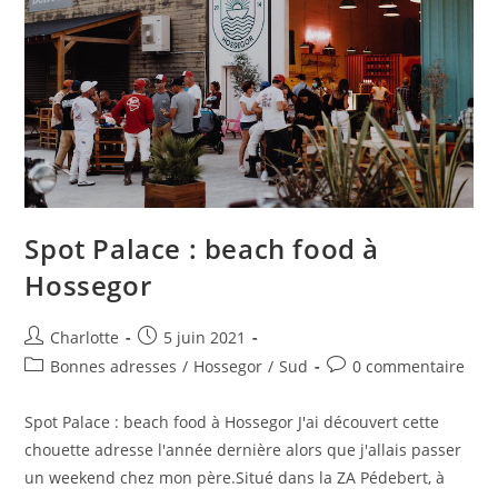
Spot Palace : beach food à
Hossegor
Auteur/autrice
Publication
Charlotte
5 juin 2021
de
publiée :
Post
Commentaires
Bonnes adresses
/
Hossegor
/
Sud
0 commentaire
la
category:
de
publication :
la
Spot Palace : beach food à Hossegor J'ai découvert cette
publication :
chouette adresse l'année dernière alors que j'allais passer
un weekend chez mon père.Situé dans la ZA Pédebert, à