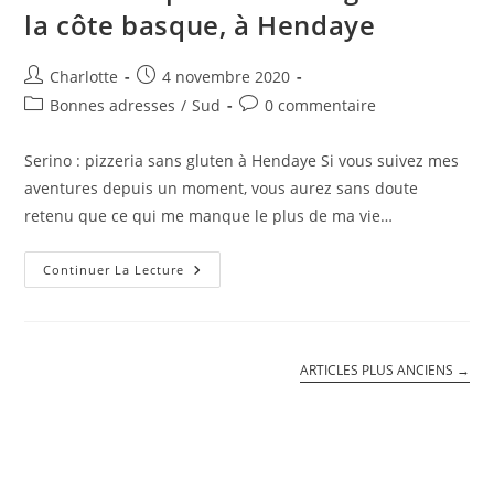
la côte basque, à Hendaye
Auteur/autrice
Publication
Charlotte
4 novembre 2020
de
publiée :
Post
Commentaires
Bonnes adresses
/
Sud
0 commentaire
la
category:
de
publication :
la
Serino : pizzeria sans gluten à Hendaye Si vous suivez mes
publication :
aventures depuis un moment, vous aurez sans doute
retenu que ce qui me manque le plus de ma vie…
Serino
Continuer La Lecture
:
La
Pizzeria
Sans
Gluten
De
ARTICLES PLUS ANCIENS
→
La
Côte
Basque,
À
Hendaye