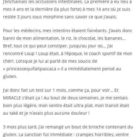
J’enchainais les occlusions intestinales. La première a eu lieu à
mes 4 ans et la dernière (la plus forte) à mes 14 ans où je suis
restée 3 jours sous morphine sans savoir ce que j’avais.
Pour les médecins, mes intestins étaient fainéants. J’avais donc
banni de mon alimentation, le riz, le chocolat, les bananes…
Bref, tout ce qui peut constiper. Jusqu’au jour où… J’ai
rencontré Loup ! Loup était, à l’époque, le coach sportif de mon
chéri. Lorsque je lui ai parlé de mes soucis de
« princessequifaitpascaca » il a immédiatement pensé au
gluten.
J’ai donc fait un test sur 1 mois, comme ça, pour voir… Et
MIRACLE c’était ça ! Au bout de deux semaines, je me sentais
bien plus légère, mon ventre était ultra plat, mon transit était
au také et je n’avais plus aucune douleur !
3 mois plus tard, j’ai remangé un bout de brioche contenant du
gluten. La sanction fut immédiate : crampes horribles, ventre