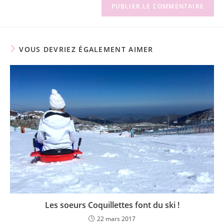
comment
votre
site
(facultatif)
VOUS DEVRIEZ ÉGALEMENT AIMER
Les soeurs Coquillettes font du ski !
22 mars 2017