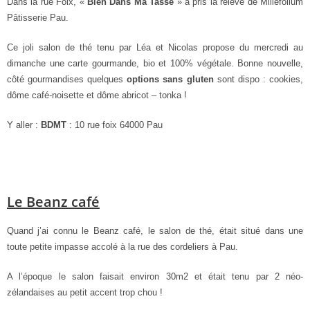
Dans la rue Foix, «
Bien Dans Ma Tasse
» a pris la relève de Millefolium
Pâtisserie Pau.
Ce joli salon de thé tenu par Léa et Nicolas propose du mercredi au
dimanche une carte gourmande, bio et 100% végétale. Bonne nouvelle,
côté gourmandises quelques
options sans gluten
sont dispo : cookies,
dôme café-noisette et dôme abricot – tonka !
Y aller :
BDMT
: 10 rue foix 64000 Pau
Le Beanz café
Quand j’ai connu le Beanz café, le salon de thé, était situé dans une
toute petite impasse accolé à la rue des cordeliers à Pau.
A l’époque le salon faisait environ 30m2 et était tenu par 2 néo-
zélandaises au petit accent trop chou !